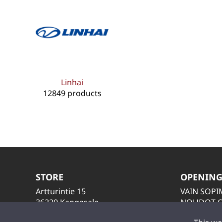
Linhai
12849 products
STORE
OPENING
Artturintie 15
VAIN SOP
36220 Kangasala
NOUDOT O
LAITA VIES