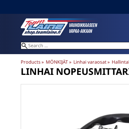
Products
‪»
MÖNKIJÄT
‪»
Linhai varaosat
‪»
Hallintal
LINHAI
NOPEUSMITTARI 