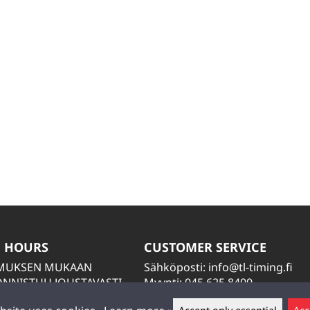
 HOURS
CUSTOMER SERVICE
IMUKSEN MUKAAN
Sähköposti:
info@tl-timing.fi
NNISTUU JOUSTAVASTI
Myynti: 045 625 8400
TIÄ
Huolto: 045 884 2000