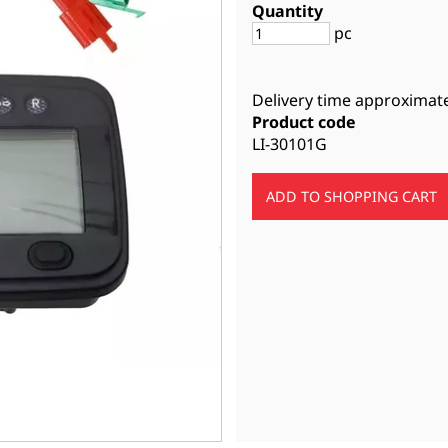
Quantity
pc
Delivery time approximat
Product code
LI-30101G