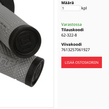
Määrä
kpl
Varastossa
Tilauskoodi
62-322-8
Viivakoodi
7613257061927