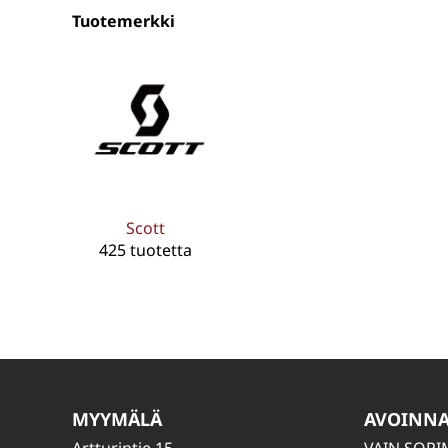
Tuotemerkki
Scott
425 tuotetta
MYYMÄLÄ
AVOINN