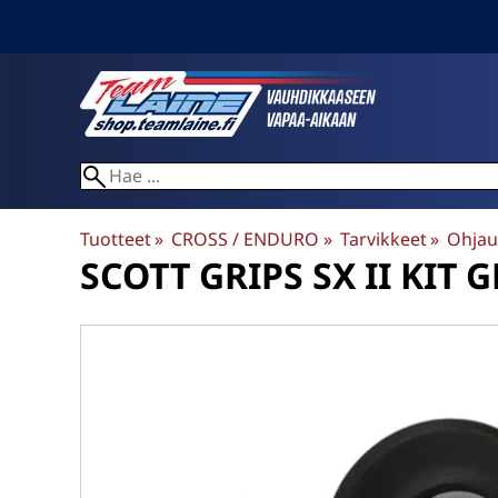
Tuotteet
‪»
CROSS / ENDURO
‪»
Tarvikkeet
‪»
Ohjau
SCOTT
GRIPS SX II KIT 