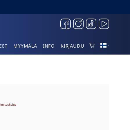
EET
MYYMÄLÄ
INFO
KIRJAUDU
oimituskulut