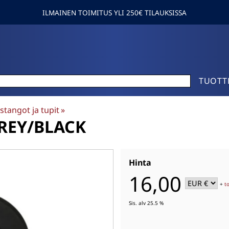
ILMAINEN TOIMITUS YLI 250€ TILAUKSISSA
TUOTT
stangot ja tupit
‪»
GREY/BLACK
Hinta
16,00
+
t
Sis. alv 25.5 %