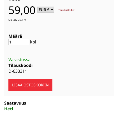
59,00
+
toimituskulut
Sis. alv 25.5 %
Määrä
kpl
Varastossa
Tilauskoodi
D-633311
Saatavuus
Heti