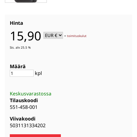
Hinta
15,90
+
toimituskulut
Sis. alv 25.5 %
Määrä
kpl
Keskusvarastossa
Tilauskoodi
551-458-001
Viivakoodi
5031131334202