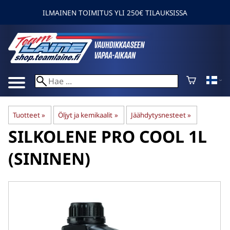
ILMAINEN TOIMITUS YLI 250€ TILAUKSISSA
Tuotteet
‪»
Öljyt ja kemikaalit
‪»
Jäähdytysnesteet
‪»
SILKOLENE
PRO COOL 1L
(SININEN)