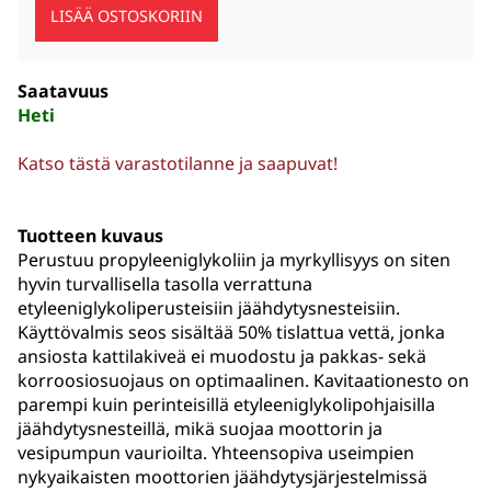
Saatavuus
Heti
Katso tästä varastotilanne ja saapuvat!
Tuotteen kuvaus
Perustuu propyleeniglykoliin ja myrkyllisyys on siten
hyvin turvallisella tasolla verrattuna
etyleeniglykoliperusteisiin jäähdytysnesteisiin.
Käyttövalmis seos sisältää 50% tislattua vettä, jonka
ansiosta kattilakiveä ei muodostu ja pakkas- sekä
korroosiosuojaus on optimaalinen. Kavitaationesto on
parempi kuin perinteisillä etyleeniglykolipohjaisilla
jäähdytysnesteillä, mikä suojaa moottorin ja
vesipumpun vaurioilta. Yhteensopiva useimpien
nykyaikaisten moottorien jäähdytysjärjestelmissä