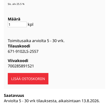
Sis. alv 25.5 %
Määrä
kpl
Toimitusaika arviolta
5 - 30 vrk
.
Tilauskoodi
671-9102LS-2557
Viivakoodi
700285891521
Saatavuus
Arviolta
5 - 30 vrk tilauksesta, aikaisintaan 13.8.2026.