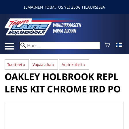
ILMAINEN TOIMITUS YLI 250€ TILAUKSISSA
Tuotteet
‪»
Vapaa-aika
‪»
Aurinkolasit
‪»
OAKLEY
HOLBROOK REPL
LENS KIT CHROME IRD PO