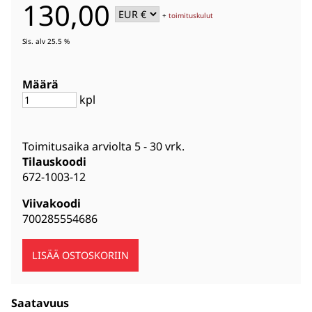
130,00
+
toimituskulut
Sis. alv 25.5 %
Määrä
kpl
Toimitusaika arviolta
5 - 30 vrk
.
Tilauskoodi
672-1003-12
Viivakoodi
700285554686
Saatavuus