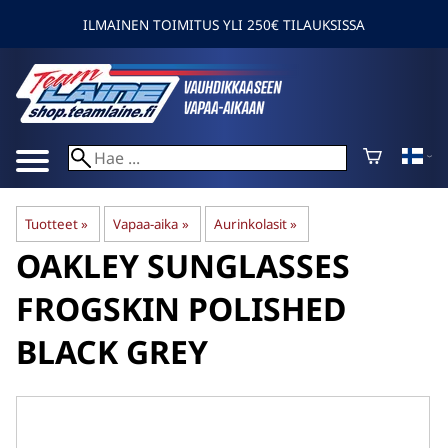
ILMAINEN TOIMITUS YLI 250€ TILAUKSISSA
Tuotteet
‪»
Vapaa-aika
‪»
Aurinkolasit
‪»
OAKLEY
SUNGLASSES
FROGSKIN POLISHED
BLACK GREY