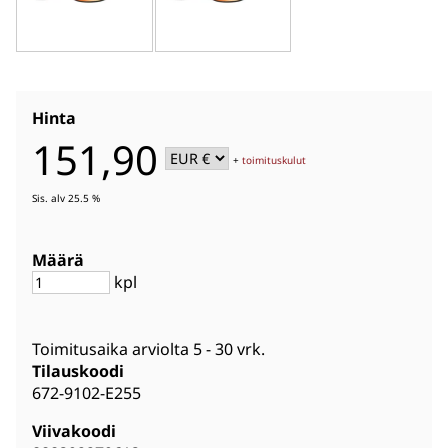
Hinta
151,90
+
toimituskulut
Sis. alv 25.5 %
Määrä
kpl
Toimitusaika arviolta
5 - 30 vrk
.
Tilauskoodi
672-9102-E255
Viivakoodi