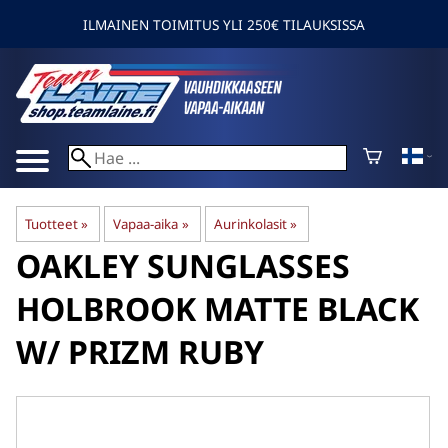
ILMAINEN TOIMITUS YLI 250€ TILAUKSISSA
Tuotteet
‪»
Vapaa-aika
‪»
Aurinkolasit
‪»
OAKLEY
SUNGLASSES
HOLBROOK MATTE BLACK
W/ PRIZM RUBY