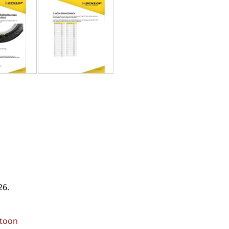
26.
stoon