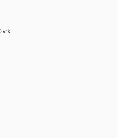
0 vrk
.