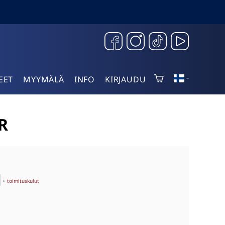
EET
MYYMÄLÄ
INFO
KIRJAUDU
R
+
toimituskulut