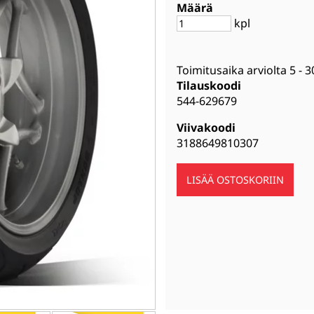
Määrä
kpl
Toimitusaika arviolta
5 - 3
Tilauskoodi
544-629679
Viivakoodi
3188649810307