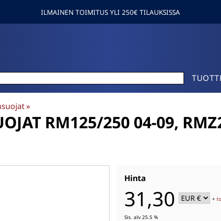
ILMAINEN TOIMITUS YLI 250€ TILAUKSISSA
TUOTT
suojat
‪»
JAT RM125/250 04-09, RMZ25
Hinta
31,30
+
t
Sis. alv 25.5 %