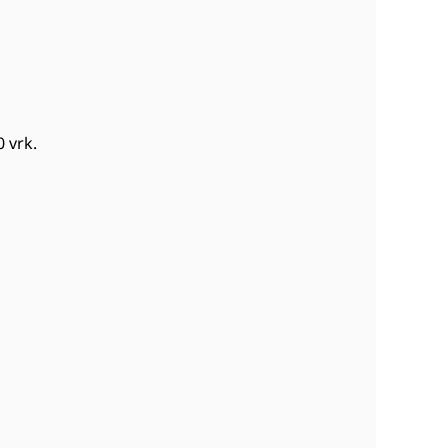
0 vrk
.