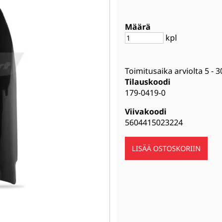
Määrä
kpl
Toimitusaika arviolta
5 - 3
Tilauskoodi
179-0419-0
Viivakoodi
5604415023224