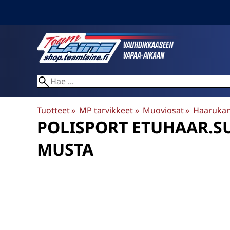
Tuotteet
‪»
MP tarvikkeet
‪»
Muoviosat
‪»
Haarukan
POLISPORT
ETUHAAR.SUO
MUSTA