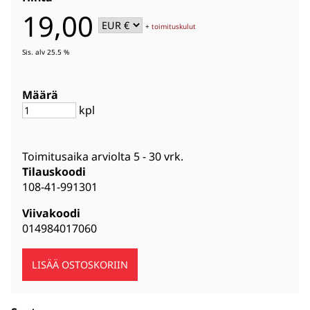
19,00
+
toimituskulut
Sis. alv 25.5 %
Määrä
kpl
Toimitusaika arviolta
5 - 30 vrk
.
Tilauskoodi
108-41-991301
Viivakoodi
014984017060