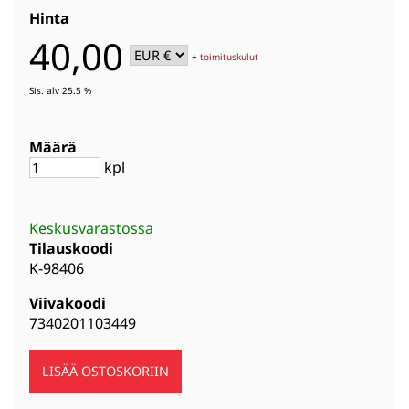
Hinta
40,00
+
toimituskulut
Sis. alv 25.5 %
Määrä
kpl
Keskusvarastossa
Tilauskoodi
K-98406
Viivakoodi
7340201103449