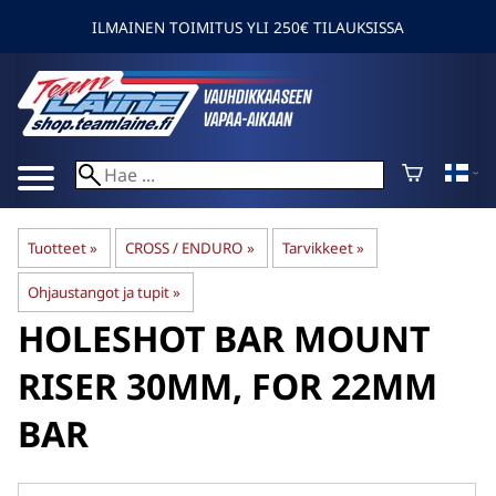
ILMAINEN TOIMITUS YLI 250€ TILAUKSISSA
Tuotteet
‪»
CROSS / ENDURO
‪»
Tarvikkeet
‪»
Ohjaustangot ja tupit
‪»
HOLESHOT
BAR MOUNT
RISER 30MM, FOR 22MM
BAR