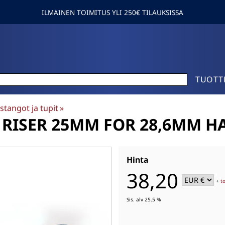
ILMAINEN TOIMITUS YLI 250€ TILAUKSISSA
TUOTT
stangot ja tupit
‪»
RISER 25MM FOR 28,6MM H
Hinta
38,20
+
t
Sis. alv 25.5 %