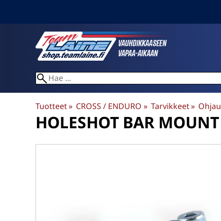
Tuotteet
‪»
CROSS / ENDURO
‪»
Tarvikkeet
‪»
Ohjau
HOLESHOT
BAR MOUNT 