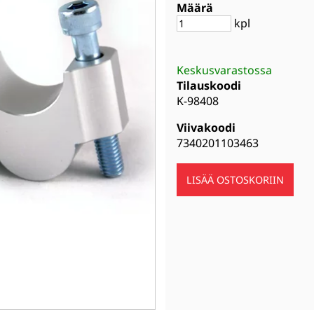
Määrä
kpl
Keskusvarastossa
Tilauskoodi
K-98408
Viivakoodi
7340201103463