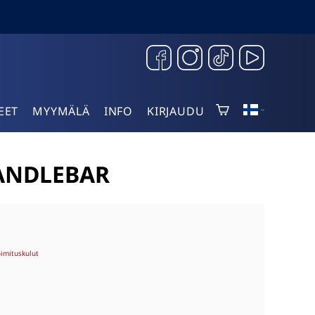
EET
MYYMÄLÄ
INFO
KIRJAUDU
ANDLEBAR
oimituskulut