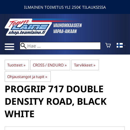
ILMAINEN TOIMITUS YLI 250€ TILAUKSISSA
Tuotteet
‪»
CROSS / ENDURO
‪»
Tarvikkeet
‪»
Ohjaustangot ja tupit
‪»
PROGRIP
717 DOUBLE
DENSITY ROAD, BLACK
WHITE