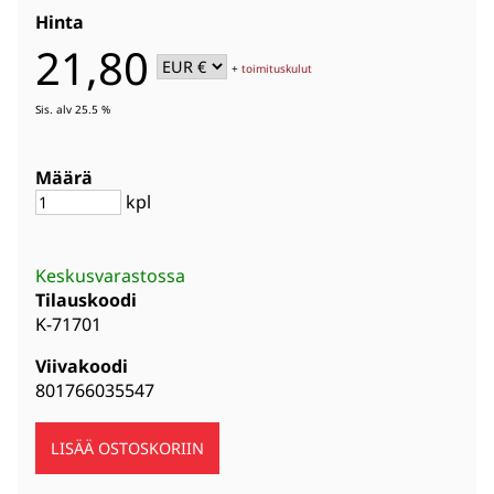
Hinta
21,80
+
toimituskulut
Sis. alv 25.5 %
Määrä
kpl
Keskusvarastossa
Tilauskoodi
K-71701
Viivakoodi
801766035547