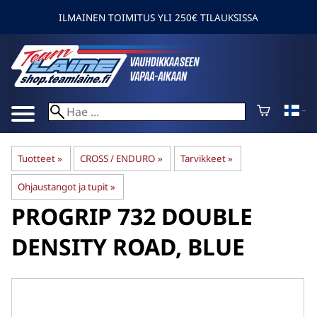
ILMAINEN TOIMITUS YLI 250€ TILAUKSISSA
Tuotteet
‪»
CROSS / ENDURO
‪»
Tarvikkeet
‪»
Ohjaustangot ja tupit
‪»
PROGRIP
732 DOUBLE
DENSITY ROAD, BLUE