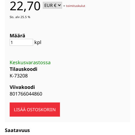
22,70
+
toimituskulut
Sis. alv 25.5 %
Määrä
kpl
Keskusvarastossa
Tilauskoodi
K-73208
Viivakoodi
801766044860
Saatavuus