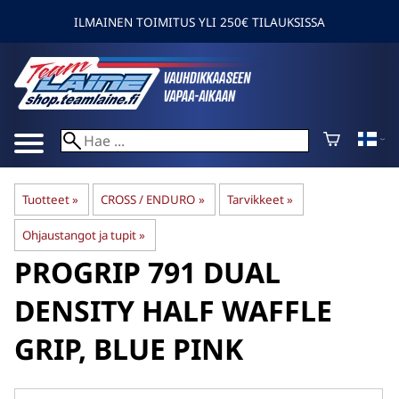
ILMAINEN TOIMITUS YLI 250€ TILAUKSISSA
Tuotteet
‪»
CROSS / ENDURO
‪»
Tarvikkeet
‪»
Ohjaustangot ja tupit
‪»
PROGRIP
791 DUAL
DENSITY HALF WAFFLE
GRIP, BLUE PINK