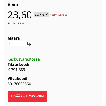
Hinta
23,60
+
toimituskulut
Sis. alv 25.5 %
Määrä
kpl
Keskusvarastossa
Tilauskoodi
K-791-389
Viivakoodi
801766028501