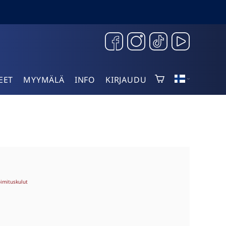
EET
MYYMÄLÄ
INFO
KIRJAUDU
oimituskulut