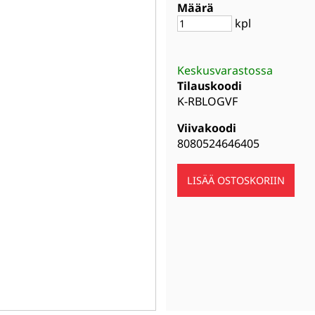
Määrä
kpl
Keskusvarastossa
Tilauskoodi
K-RBLOGVF
Viivakoodi
8080524646405