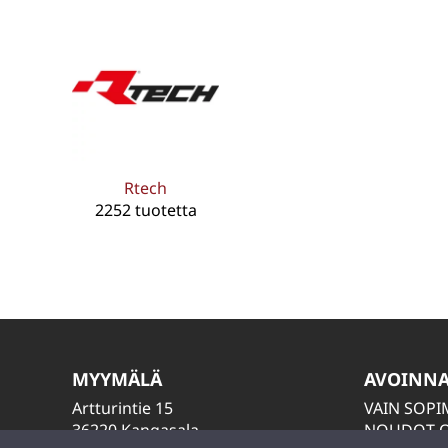
Rtech
2252 tuotetta
MYYMÄLÄ
AVOINN
Artturintie 15
VAIN SOP
36220 Kangasala
NOUDOT O