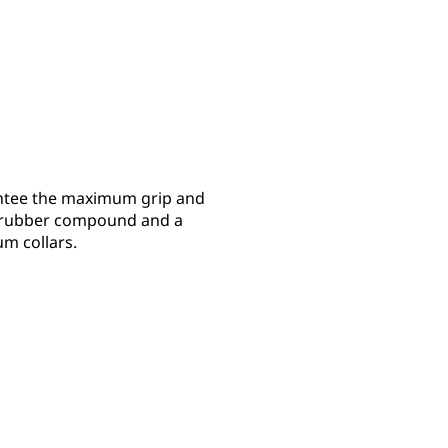
antee the maximum grip and
ft rubber compound and a
um collars.