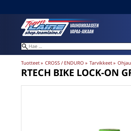
Tuotteet
‪»
CROSS / ENDURO
‪»
Tarvikkeet
‪»
Ohjau
RTECH
BIKE LOCK-ON G