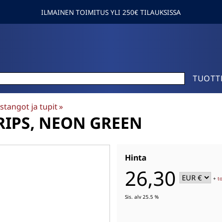
ILMAINEN TOIMITUS YLI 250€ TILAUKSISSA
TUOTT
stangot ja tupit
‪»
RIPS, NEON GREEN
Hinta
26,30
+
t
Sis. alv 25.5 %