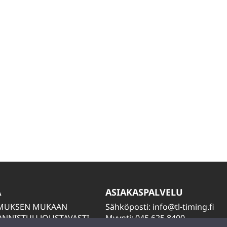
A
ASIAKASPALVELU
IMUKSEN MUKAAN
Sähköposti:
info@tl-timing.fi
NNISTUU JOUSTAVASTI
Myynti: 045 625 8400