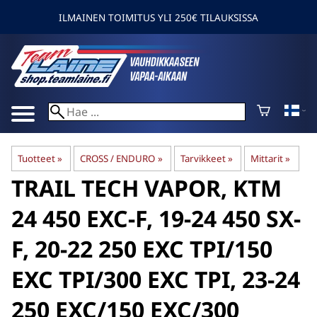
ILMAINEN TOIMITUS YLI 250€ TILAUKSISSA
Tuotteet
‪»
CROSS / ENDURO
‪»
Tarvikkeet
‪»
Mittarit
‪»
TRAIL TECH
VAPOR, KTM
24 450 EXC-F, 19-24 450 SX-
F, 20-22 250 EXC TPI/150
EXC TPI/300 EXC TPI, 23-24
250 EXC/150 EXC/300