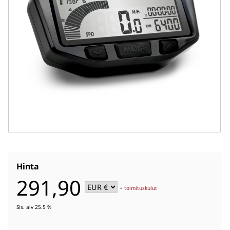
Hinta
291,90
+
toimituskulut
Sis. alv 25.5 %