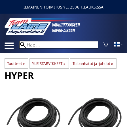
ILMAINEN TOIMITUS YLI 250€ TILAUKSISSA
Tuotteet
‪»
YLEISTARVIKKEET
‪»
Tulpanhatut ja -johdot
‪»
HYPER