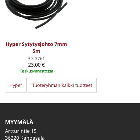
Hyper Sytytysjohto 7mm
5m
9-3-3761
23,00 €
Keskusvarastossa
Hyper
Tuoteryhmän kaikki tuotteet
MYYMÄLÄ
Artturintie 15
36220 Kangasala