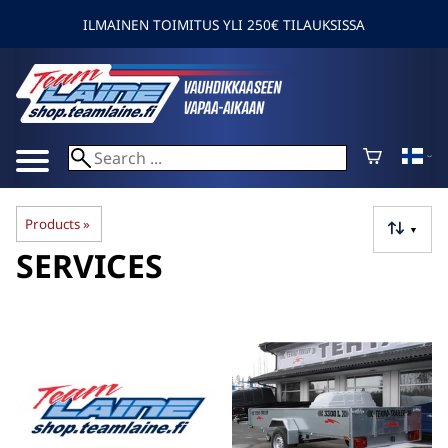
ILMAINEN TOIMITUS YLI 250€ TILAUKSISSA
Products
‪»
▼
SERVICES