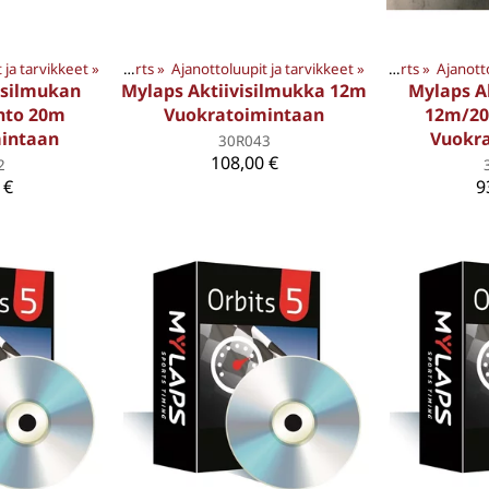
 ja tarvikkeet
UOTTEET
‪»
‪»
Products
Motorsports
‪»
Ajanottoluupit ja tarvikkeet
‪»
MYLAPS TUOTTEET
‪»
‪»
Products
Motorsports
‪»
Ajanott
‪»
MYLA
isilmukan
Mylaps Aktiivisilmukka 12m
Mylaps A
hto 20m
Vuokratoimintaan
12m/20
intaan
Vuokr
30R043
108,00 €
2
 €
9