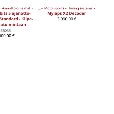
ucts
»
Ajanotto-ohjelmat
‪»
MYLAPS TUOTTEET
‪»
‪»
Motorsports
‪»
Timing systems
‪»
its 5 ajanotto-
Mylaps X2 Decoder
Standard - Kilpa-
3 990,00 €
ratoimintaan
25R035
600,00 €