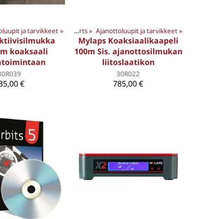
oluupit ja tarvikkeet
PS TUOTTEET
‪»
‪»
Motorsports
‪»
Ajanottoluupit ja tarvikkeet
‪»
ktiivisilmukka
Mylaps Koaksiaalikaapeli
m koaksaali
100m Sis. ajanottosilmukan
atoimintaan
liitoslaatikon
30R039
30R022
35,00 €
785,00 €