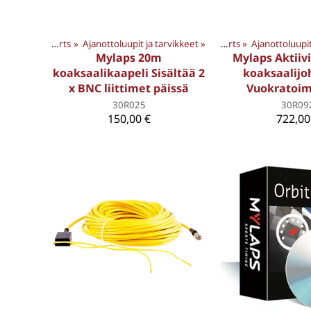
ET
‪»
Products
Motorsports
‪»
Ajanottoluupit ja tarvikkeet
‪»
MYLAPS TUOTTEET
‪»
‪»
Products
Motorsports
‪»
Ajanottoluupit
‪»
MYLAPS T
Mylaps 20m
Mylaps Aktiiv
koaksaalikaapeli Sisältää 2
koaksaalijo
x BNC liittimet päissä
Vuokratoim
30R025
30R09
150,00 €
722,00