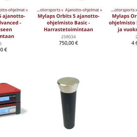
otto-ohjelmat
YLAPS TUOTTEET
‪»
‪»
Motorsports
Products
‪»
Ajanotto-ohjelmat
‪»
MYLAPS TUOTTEET
‪»
‪»
Motorsports
Prod
‪
5 ajanotto-
Mylaps Orbits 5 ajanotto-
Mylaps Orb
dvanced -
ohjelmisto Basic -
ohjelmisto 
eseen
Harrastetoimintaan
ja vuok
intaan
25R034
750,00 €
4 
6
0 €