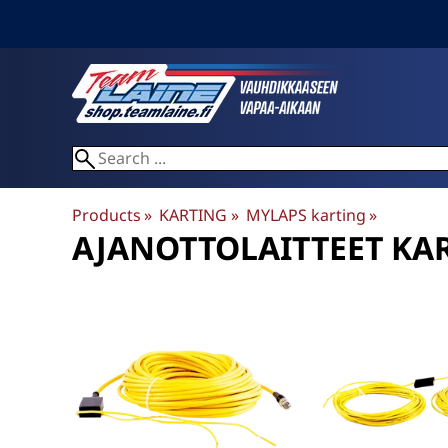
Products
‪»
KARTING
‪»
MYLAPS karting
‪»
AJANOTTOLAITTEET KA