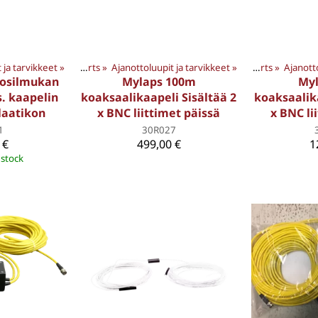
 ja tarvikkeet
UOTTEET
‪»
‪»
Products
Motorsports
‪»
Ajanottoluupit ja tarvikkeet
‪»
MYLAPS TUOTTEET
‪»
‪»
Products
Motorsports
‪»
Ajanott
‪»
MYLA
tosilmukan
Mylaps 100m
My
s. kaapelin
koaksaalikaapeli Sisältää 2
koaksaalika
laatikon
x BNC liittimet päissä
x BNC li
1
30R027
 €
499,00 €
1
 stock