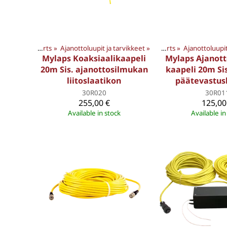
ET
‪»
Products
Motorsports
‪»
Ajanottoluupit ja tarvikkeet
‪»
MYLAPS TUOTTEET
‪»
‪»
Products
Motorsports
‪»
Ajanottoluupit
‪»
MYLAPS T
Mylaps Koaksiaalikaapeli
Mylaps Ajanot
20m Sis. ajanottosilmukan
kaapeli 20m Si
liitoslaatikon
päätevastus
30R020
30R01
255,00 €
125,00
Available in stock
Available in