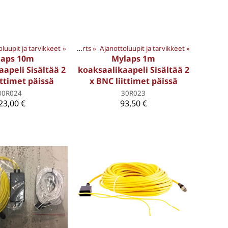
oluupit ja tarvikkeet
PS TUOTTEET
‪»
‪»
Motorsports
‪»
Ajanottoluupit ja tarvikkeet
‪»
laps 10m
Mylaps 1m
apeli Sisältää 2
koaksaalikaapeli Sisältää 2
ittimet päissä
x BNC liittimet päissä
30R024
30R023
23,00 €
93,50 €