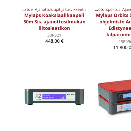
ET
‪»
Motorsports
‪»
Ajanottoluupit ja tarvikkeet
Products
‪»
MYLAPS TUOTTEET
‪»
‪»
Motorsports
Products
‪»
Ajan
‪»
M
Mylaps Koaksiaalikaapeli
Mylaps Orbits 
50m Sis. ajanottosilmukan
ohjelmisto A
liitoslaatikon
Edistyne
kilpatoim
30R021
448,00 €
25R03
11 800,0