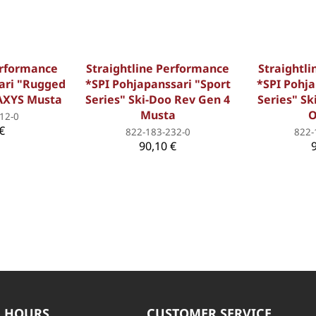
erformance
Straightline Performance
Straightl
ari "Rugged
*SPI Pohjapanssari "Sport
*SPI Pohja
 AXYS Musta
Series" Ski-Doo Rev Gen 4
Series" Sk
Musta
O
12-0
€
822-183-232-0
822-
90,10 €
 HOURS
CUSTOMER SERVICE