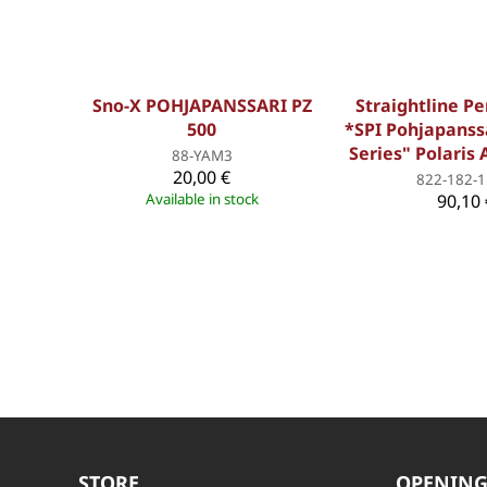
Sno-X POHJAPANSSARI PZ
Straightline P
500
*SPI Pohjapanss
Series" Polaris
88-YAM3
20,00 €
822-182-1
Available in stock
90,10 
STORE
OPENING