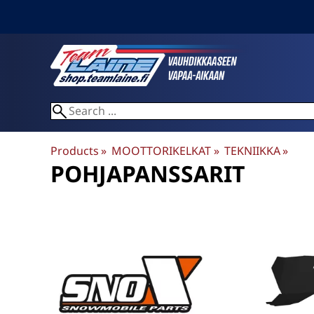
Products
‪»
MOOTTORIKELKAT
‪»
TEKNIIKKA
‪»
POHJAPANSSARIT