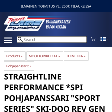
ILMAINEN TOIMITUS YLI 250€ TILAUKSISSA
Products
‪»
MOOTTORIKELKAT
‪»
TEKNIIKKA
‪»
Pohjapanssarit
‪»
STRAIGHTLINE
PERFORMANCE
*SPI
POHJAPANSSARI "SPORT
SERIES" SKI-DOO REV GEN