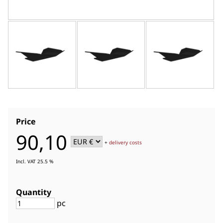
Price
90,10
+
delivery costs
Incl. VAT 25.5 %
Quantity
pc