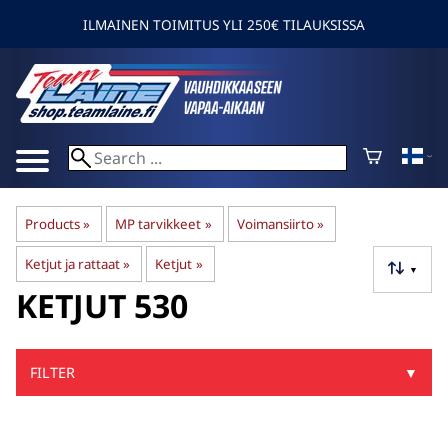
ILMAINEN TOIMITUS YLI 250€ TILAUKSISSA
Products
‪»
MP tarvikkeet
‪»
Voimansiirto
‪»
Ketjut ja rattaat
‪»
Ketjut
‪»
▼
KETJUT 530
FILTER
▼