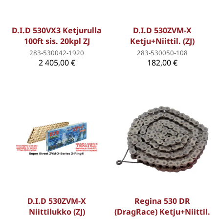
D.I.D 530VX3 Ketjurulla
D.I.D 530ZVM-X
100ft sis. 20kpl ZJ
Ketju+Niittil. (ZJ)
283-530042-1920
283-530050-108
2 405,00 €
182,00 €
D.I.D 530ZVM-X
Regina 530 DR
Niittilukko (ZJ)
(DragRace) Ketju+Niittil.