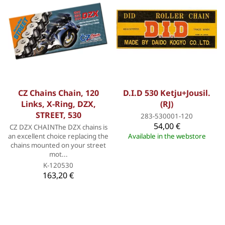
CZ Chains Chain, 120
D.I.D 530 Ketju+Jousil.
Links, X-Ring, DZX,
(RJ)
STREET, 530
283-530001-120
54,00 €
CZ DZX CHAINThe DZX chains is
an excellent choice replacing the
Available in the webstore
chains mounted on your street
mot...
K-120530
163,20 €