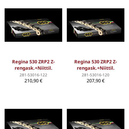
Regina 530 ZRP2 Z-
Regina 530 ZRP2 Z-
rengask.+Niittil.
rengask.+Niittil.
281-53016-122
281-53016-120
210,90 €
207,90 €