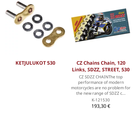
KETJULUKOT 530
CZ Chains Chain, 120
Links, SDZZ, STREET, 530
CZ SDZZ CHAINThe top
performance of modern
motorcycles are no problem for
the new range of SDZZ c...
K-121530
193,30 €