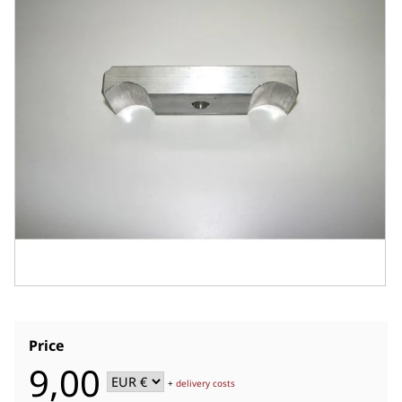
Price
9,00
+
delivery costs