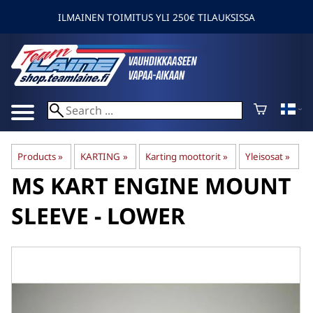
ILMAINEN TOIMITUS YLI 250€ TILAUKSISSA
Products
‪»
KARTING
‪»
Karting moottorit
‪»
Yleisosat
‪»
MS KART
ENGINE MOUNT
SLEEVE - LOWER