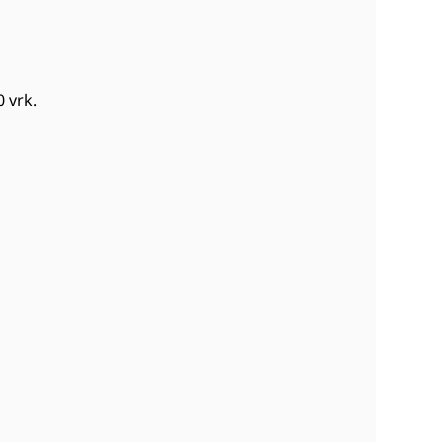
0 vrk
.