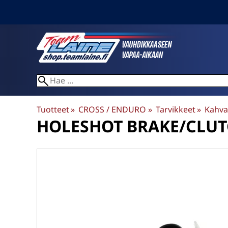
Tuotteet
‪»
CROSS / ENDURO
‪»
Tarvikkeet
‪»
Kahvat
HOLESHOT
BRAKE/CLUTC