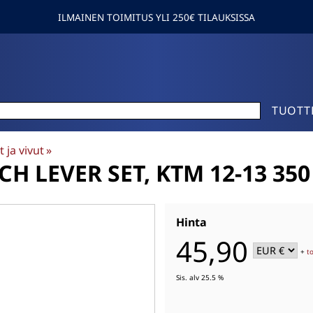
ILMAINEN TOIMITUS YLI 250€ TILAUKSISSA
TUOTT
 ja vivut
‪»
H LEVER SET, KTM 12-13 350 
Hinta
45,90
+
t
Sis. alv 25.5 %