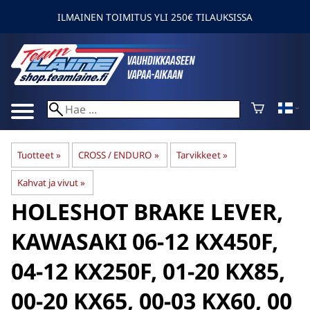
ILMAINEN TOIMITUS YLI 250€ TILAUKSISSA
Tuotteet
‪»
CROSS / ENDURO
‪»
Tarvikkeet
‪»
Kahvat ja vivut
‪»
HOLESHOT
BRAKE LEVER,
KAWASAKI 06-12 KX450F,
04-12 KX250F, 01-20 KX85,
00-20 KX65, 00-03 KX60, 00