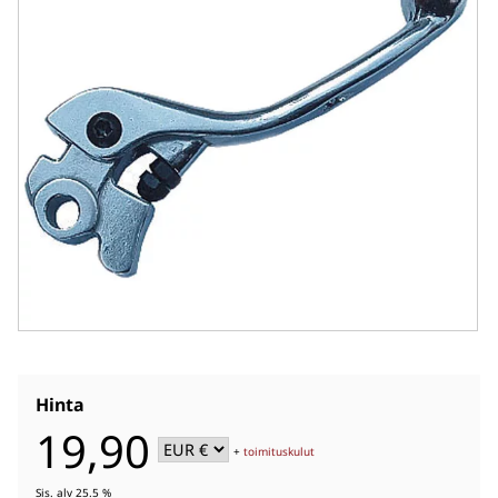
Hinta
19,90
+
toimituskulut
Sis. alv 25.5 %