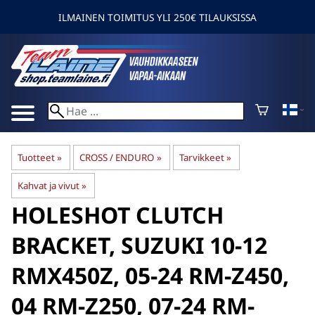
ILMAINEN TOIMITUS YLI 250€ TILAUKSISSA
Tuotteet
‪»
CROSS / ENDURO
‪»
Tarvikkeet
‪»
Kahvat ja vivut
‪»
HOLESHOT
CLUTCH
BRACKET, SUZUKI 10-12
RMX450Z, 05-24 RM-Z450,
04 RM-Z250, 07-24 RM-