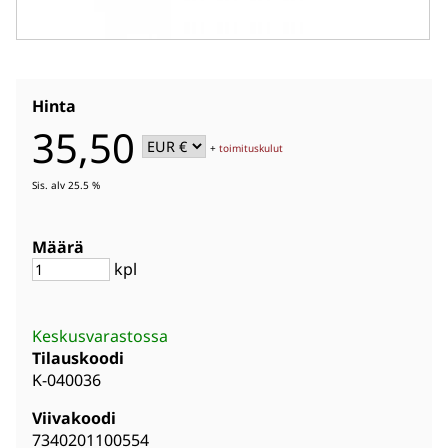
Hinta
35,50
+
toimituskulut
Sis. alv 25.5 %
Määrä
kpl
Keskusvarastossa
Tilauskoodi
K-040036
Viivakoodi
7340201100554