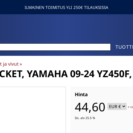
ILMAINEN TOIMITUS YLI 250€ TILAUKSISSA
TUOTT
 ja vivut
‪»
KET, YAMAHA 09-24 YZ450F, 
Hinta
44,60
+
t
Sis. alv 25.5 %