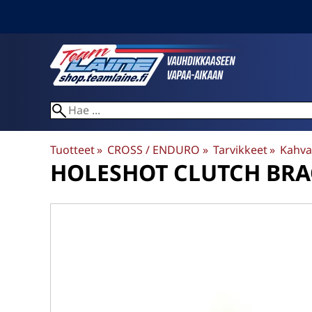
Tuotteet
‪»
CROSS / ENDURO
‪»
Tarvikkeet
‪»
Kahvat
HOLESHOT
CLUTCH BRAC