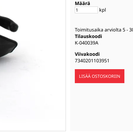
Määrä
kpl
Toimitusaika arviolta
5 - 3
Tilauskoodi
K-040039A
Viivakoodi
7340201103951