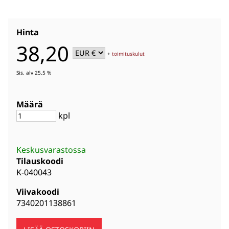
Hinta
38,20
+
toimituskulut
Sis. alv 25.5 %
Määrä
kpl
Keskusvarastossa
Tilauskoodi
K-040043
Viivakoodi
7340201138861