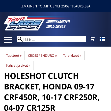
ILMAINEN TOIMITUS YLI 250€ TILAUKSISSA
Tuotteet
‪»
CROSS / ENDURO
‪»
Tarvikkeet
‪»
Kahvat ja vivut
‪»
HOLESHOT
CLUTCH
BRACKET, HONDA 09-17
CRF450R, 10-17 CRF250R,
04-07 CR125R